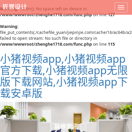
Warning
: mkdir(): No space left on device in
/www/wwwroot/zhenghe1718.com/func.php
on line
127
Warning
:
file_put_contents(./cachefile_yuan/jiepinjie.com/cache/16/ac64b/a2
failed to open stream: No such file or directory in
/www/wwwroot/zhenghe1718.com/func.php
on line
115
小猪视频app,小猪视频app
官方下载,小猪视频app无限
版下载网站,小猪视频app下
载安卓版
装修资讯