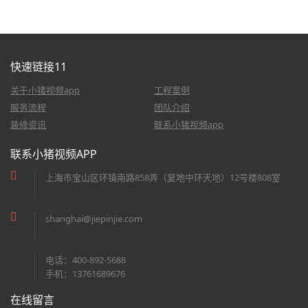
快速链接11
关于小猪视频app
工程案例
服务流程
团队介绍
装修资讯
联系小猪视频app
联系小猪视频APP
上海市宝山区环镇南路858弄（复地中环天地）12号楼808室
shanghai@jiepinjie.com
电话：400-892-5688
手机：13761689676
在线留言