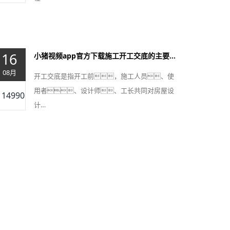
16
小猪视频app官方下载施工开工交底的主要内容
08月
开工交底是指开工前，施工人员、使
用者、设计师、工长共同对房屋设
14990
计…