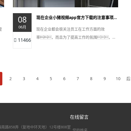
08
现在企业小猪视频app官方下载的注意事项都有什么内容
06月
是
现在企业都会很关注员工在工作方面的效
率，而且为了提高工作的氛围，…
11466
2
3
4
5
6
7
8
9
10
后
在线留言
南路858弄（复地中环天地）12号楼808室