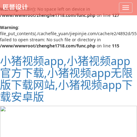
Warning
: mkdir(): No space left on device in
/www/wwwroot/zhenghe1718.com/func.php
on line
127
Warning
:
file_put_contents(./cachefile_yuan/jiepinjie.com/cache/e2/4892d/55
failed to open stream: No such file or directory in
/www/wwwroot/zhenghe1718.com/func.php
on line
115
小猪视频app,小猪视频app
官方下载,小猪视频app无限
版下载网站,小猪视频app下
载安卓版